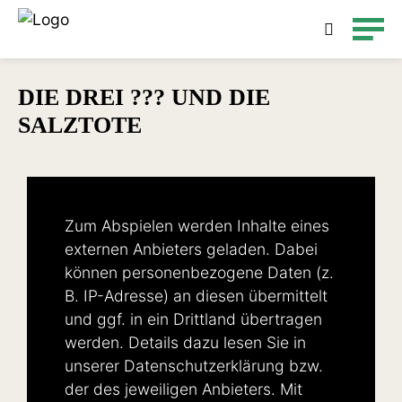
Detailsuche
DIE DREI ??? UND DIE
SALZTOTE
Zum Abspielen werden Inhalte eines
externen Anbieters geladen. Dabei
können personenbezogene Daten (z.
B. IP-Adresse) an diesen übermittelt
und ggf. in ein Drittland übertragen
werden. Details dazu lesen Sie in
unserer
Datenschutzerklärung
bzw.
der des jeweiligen Anbieters. Mit