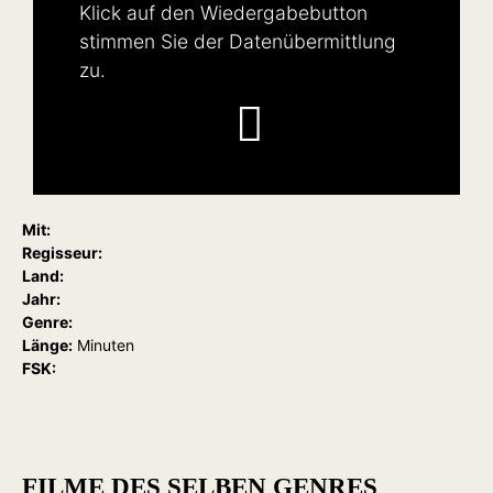
Klick auf den Wiedergabebutton
stimmen Sie der Datenübermittlung
zu.
Mit:
Regisseur:
Land:
Jahr:
Genre:
Länge:
Minuten
FSK:
FILME DES SELBEN GENRES