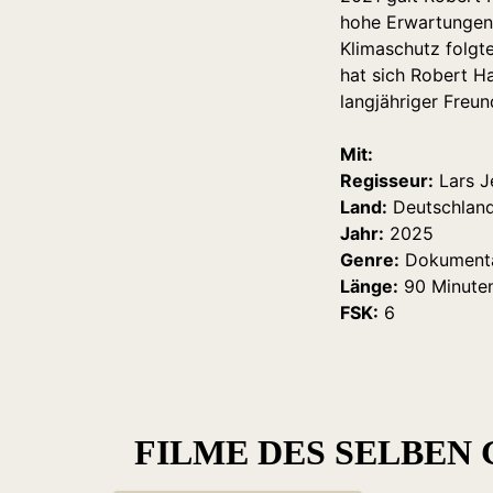
hohe Erwartungen 
Klimaschutz folgt
hat sich Robert H
langjähriger Freu
Mit:
Regisseur:
Lars J
Land:
Deutschlan
Jahr:
2025
Genre:
Dokumenta
Länge:
90 Minute
FSK:
6
FILME DES SELBEN