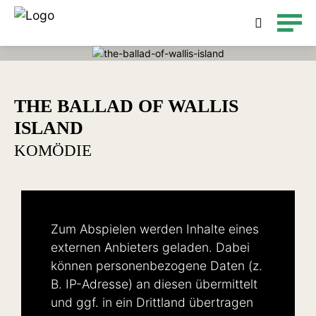
Detailsuche
THE BALLAD OF WALLIS
ISLAND
KOMÖDIE
Zum Abspielen werden Inhalte eines
externen Anbieters geladen. Dabei
können personenbezogene Daten (z.
B. IP-Adresse) an diesen übermittelt
und ggf. in ein Drittland übertragen