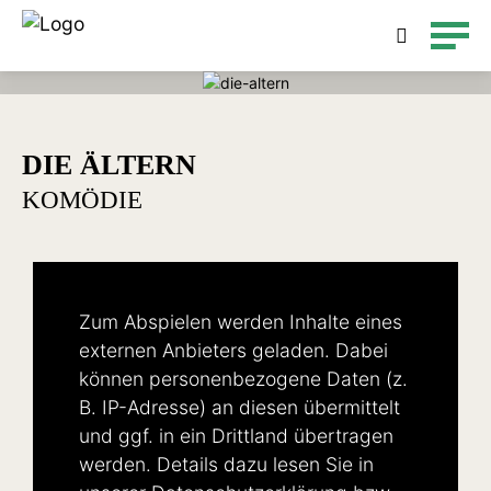
Detailsuche
DIE ÄLTERN
KOMÖDIE
Zum Abspielen werden Inhalte eines
externen Anbieters geladen. Dabei
können personenbezogene Daten (z.
B. IP-Adresse) an diesen übermittelt
und ggf. in ein Drittland übertragen
werden. Details dazu lesen Sie in