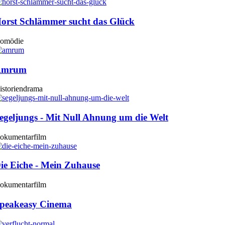
orst Schlämmer sucht das Glück
omödie
Amrum
istoriendrama
egeljungs - Mit Null Ahnung um die Welt
okumentarfilm
ie Eiche - Mein Zuhause
okumentarfilm
peakeasy Cinema