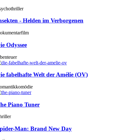
sychothriller
nsekten - Helden im Verborgenen
okumentarfilm
ie Odyssee
benteuer
ie fabelhafte Welt der Amélie (OV)
omantikkomödie
he Piano Tuner
riller
pider-Man: Brand New Day