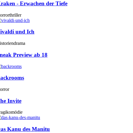
raken - Erwachen der Tiefe
rrorthriller
ivaldi und Ich
istoriendrama
neak Preview ab 18
ackrooms
orror
he Invite
ragikomödie
as Kanu des Manitu