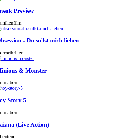
neak Preview
amilienfilm
bsession - Du sollst mich lieben
rrorthriller
inions & Monster
nimation
oy Story 5
nimation
aiana (Live Action)
benteuer