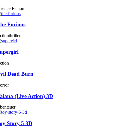
cience Fiction
he Furious
tionthriller
upergirl
ction
vil Dead Burn
orror
aiana (Live Action) 3D
benteuer
oy Story 5 3D