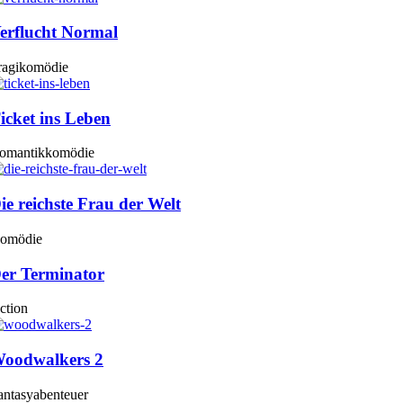
erflucht Normal
ragikomödie
icket ins Leben
omantikkomödie
ie reichste Frau der Welt
omödie
er Terminator
ction
oodwalkers 2
antasyabenteuer