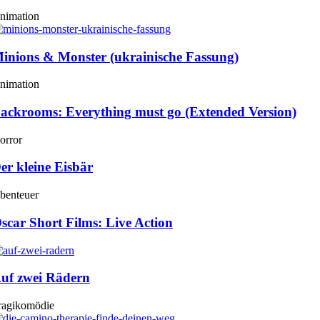
nimation
inions & Monster (ukrainische Fassung)
nimation
ackrooms: Everything must go (Extended Version)
orror
er kleine Eisbär
benteuer
scar Short Films: Live Action
uf zwei Rädern
ragikomödie