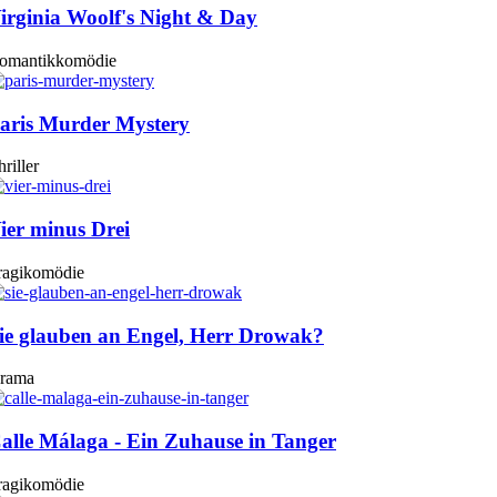
irginia Woolf's Night & Day
omantikkomödie
aris Murder Mystery
riller
ier minus Drei
ragikomödie
ie glauben an Engel, Herr Drowak?
rama
alle Málaga - Ein Zuhause in Tanger
ragikomödie