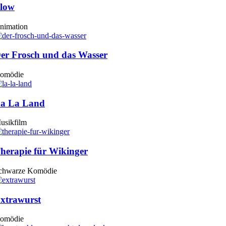
low
nimation
er Frosch und das Wasser
omödie
a La Land
usikfilm
herapie für Wikinger
chwarze Komödie
xtrawurst
omödie