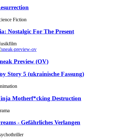
esurrection
cience Fiction
ia: Nostalgic For The Present
usikfilm
neak Preview (OV)
oy Story 5 (ukrainische Fassung)
nimation
inja Motherf*cking Destruction
rama
reams - Gefährliches Verlangen
sychothriller