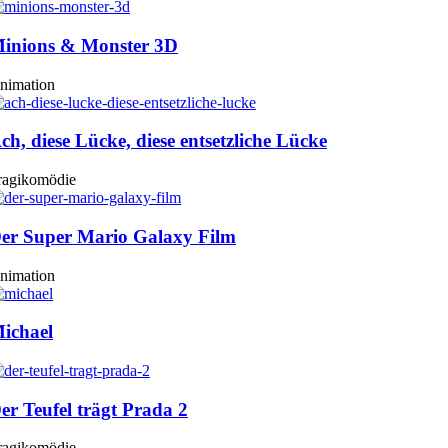
inions & Monster 3D
nimation
ch, diese Lücke, diese entsetzliche Lücke
ragikomödie
er Super Mario Galaxy Film
nimation
ichael
er Teufel trägt Prada 2
ragikomödie