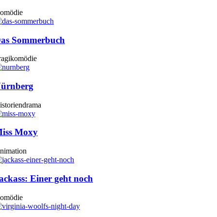
omödie
as Sommerbuch
ragikomödie
ürnberg
istoriendrama
iss Moxy
nimation
ackass: Einer geht noch
omödie