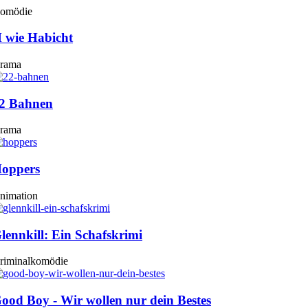
omödie
 wie Habicht
rama
2 Bahnen
rama
oppers
nimation
lennkill: Ein Schafskrimi
riminalkomödie
ood Boy - Wir wollen nur dein Bestes