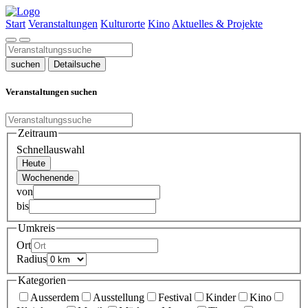
Start
Veranstaltungen
Kulturorte
Kino
Aktuelles & Projekte
suchen
Detailsuche
Veranstaltungen suchen
Zeitraum
Schnellauswahl
Heute
Wochenende
von
bis
Umkreis
Ort
Radius
Kategorien
Ausserdem
Ausstellung
Festival
Kinder
Kino