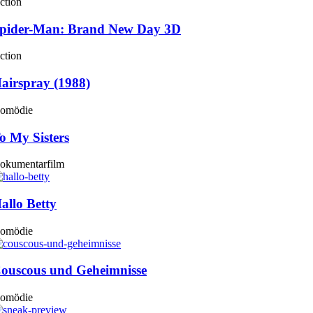
ction
pider-Man: Brand New Day 3D
ction
airspray (1988)
omödie
o My Sisters
okumentarfilm
allo Betty
omödie
ouscous und Geheimnisse
omödie