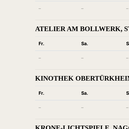
–
–
–
ATELIER AM BOLLWERK, 
Fr.
Sa.
S
–
–
–
KINOTHEK OBERTÜRKHEI
Fr.
Sa.
S
–
–
–
KRONE-LICHTSPIELE, NA