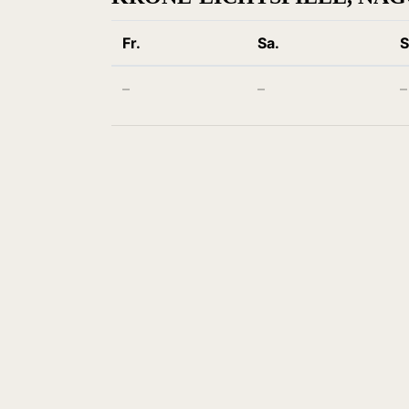
Fr.
Sa.
S
–
–
–