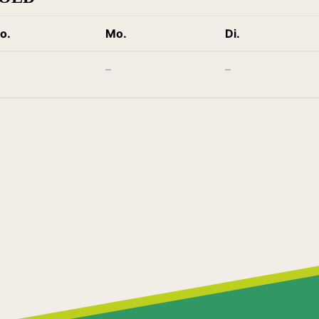
o.
Mo.
Di.
–
–