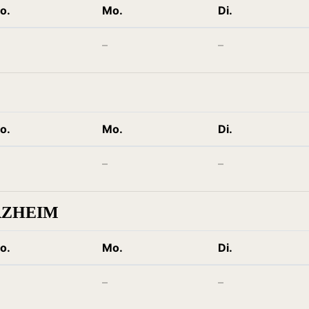
o.
Mo.
Di.
–
–
o.
Mo.
Di.
–
–
RZHEIM
o.
Mo.
Di.
–
–