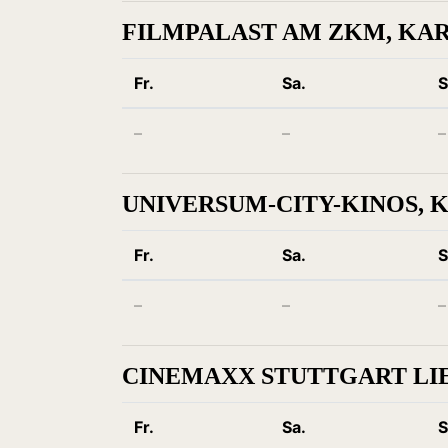
FILMPALAST AM ZKM, KA
Fr.
Sa.
S
–
–
–
UNIVERSUM-CITY-KINOS, 
Fr.
Sa.
S
–
–
–
CINEMAXX STUTTGART LI
Fr.
Sa.
S