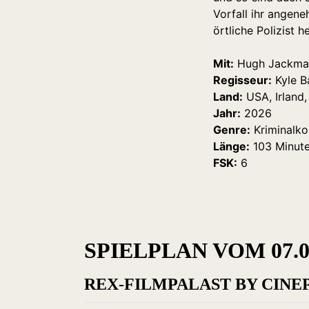
Vorfall ihr angen
örtliche Polizist h
Mit:
Hugh Jackman,
Regisseur:
Kyle B
Land:
USA, Irland,
Jahr:
2026
Genre:
Kriminalk
Länge:
103 Minut
FSK:
6
SPIELPLAN VOM 07.08.
REX-FILMPALAST BY CINE