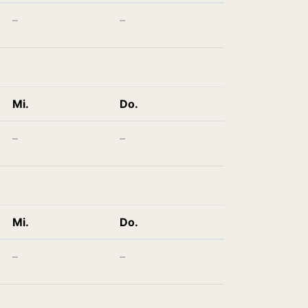
–
–
Mi.
Do.
–
–
Mi.
Do.
–
–