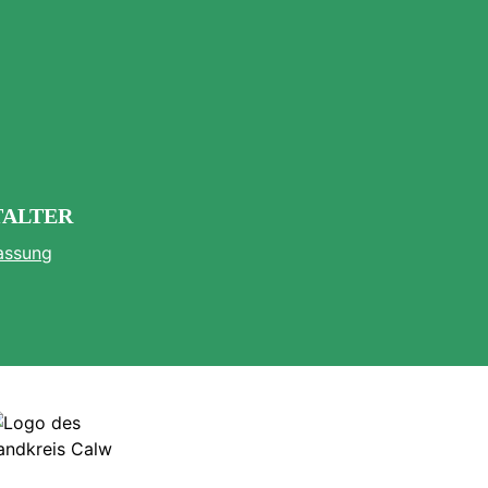
TALTER
assung