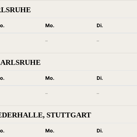
RLSRUHE
o.
Mo.
Di.
–
–
KARLSRUHE
o.
Mo.
Di.
–
–
EDERHALLE, STUTTGART
o.
Mo.
Di.