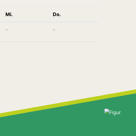
Mi.
Do.
–
–