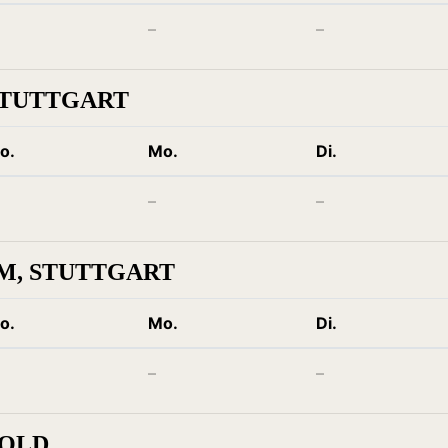
–
–
STUTTGART
o.
Mo.
Di.
–
–
M, STUTTGART
o.
Mo.
Di.
–
–
GOLD