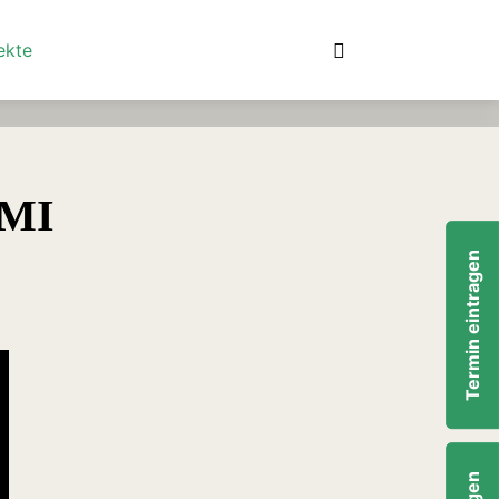
suchen
Detailsuche
ekte
MI
Termin eintragen