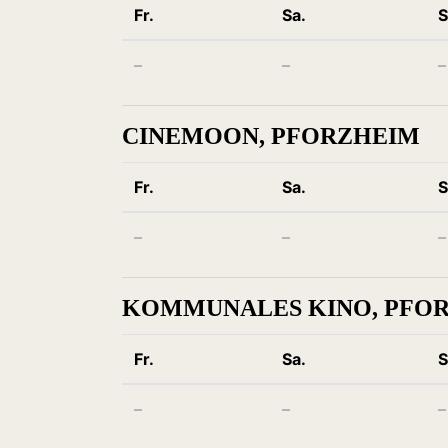
Fr.
Sa.
S
–
–
–
CINEMOON, PFORZHEIM
Fr.
Sa.
S
–
–
–
KOMMUNALES KINO, PFO
Fr.
Sa.
S
–
–
–