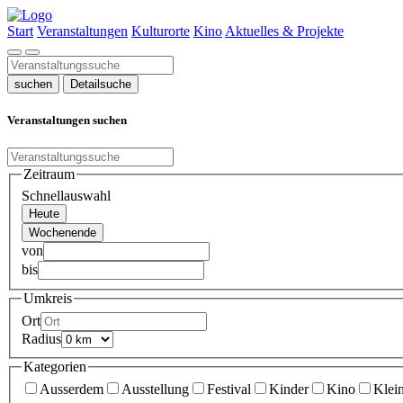
Start
Veranstaltungen
Kulturorte
Kino
Aktuelles & Projekte
suchen
Detailsuche
Veranstaltungen suchen
Zeitraum
Schnellauswahl
Heute
Wochenende
von
bis
Umkreis
Ort
Radius
Kategorien
Ausserdem
Ausstellung
Festival
Kinder
Kino
Klei