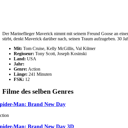
Der Marineflieger Maverick nimmt mit seinem Freund Goose an einem A
stirbt, denkt Maverick darüber nach, seinen Traum aufzugeben. 30 Jahr
Mit:
Tom Cruise, Kelly McGillis, Val Kilmer
Regisseur:
Tony Scott, Joseph Kosinski
Land:
USA
Jahr:
Genre:
Action
Länge:
241 Minuten
FSK:
12
Filme des selben Genres
pider-Man: Brand New Day
ction
pider-Man: Brand New Day 3D