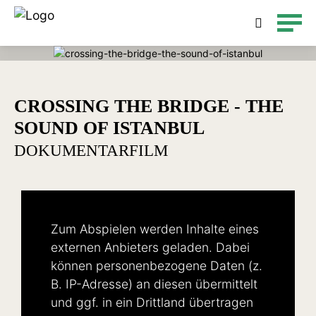
Detailsuche
CROSSING THE BRIDGE - THE
SOUND OF ISTANBUL
DOKUMENTARFILM
Zum Abspielen werden Inhalte eines
externen Anbieters geladen. Dabei
können personenbezogene Daten (z.
B. IP-Adresse) an diesen übermittelt
und ggf. in ein Drittland übertragen