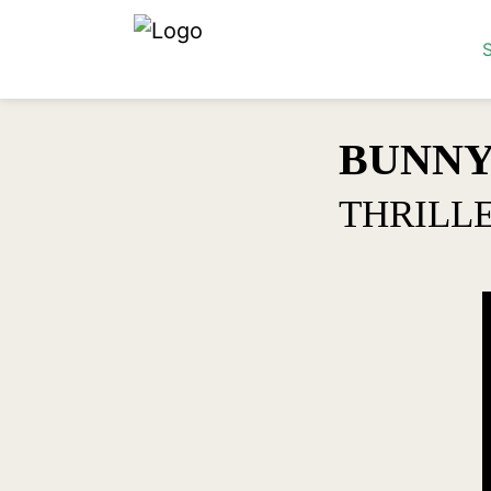
S
BUNNY
THRILL