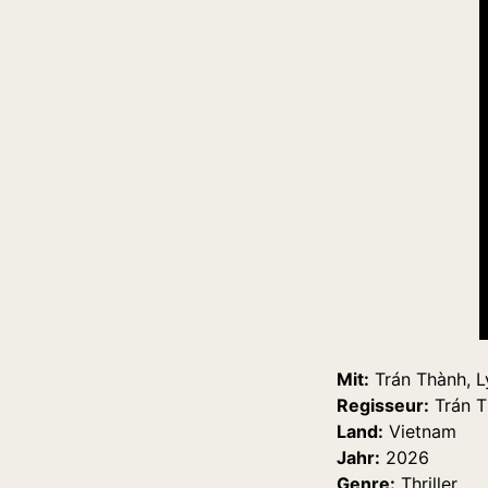
Mit:
Trán Thành, L
Regisseur:
Trán T
Land:
Vietnam
Jahr:
2026
Genre:
Thriller