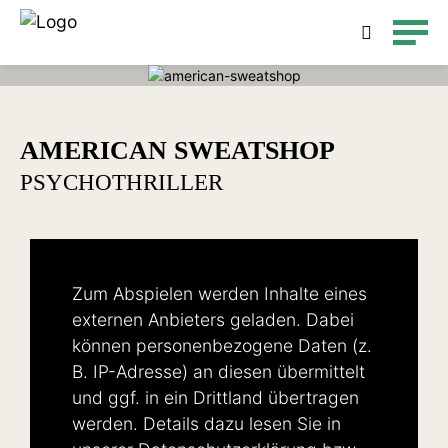
Detailsuche
AMERICAN SWEATSHOP
PSYCHOTHRILLER
Zum Abspielen werden Inhalte eines
externen Anbieters geladen. Dabei
können personenbezogene Daten (z.
B. IP-Adresse) an diesen übermittelt
und ggf. in ein Drittland übertragen
werden. Details dazu lesen Sie in