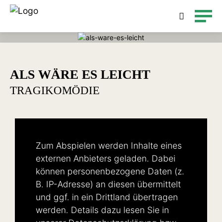
Detailsuche
ALS WÄRE ES LEICHT
TRAGIKOMÖDIE
Zum Abspielen werden Inhalte eines
externen Anbieters geladen. Dabei
können personenbezogene Daten (z.
B. IP-Adresse) an diesen übermittelt
und ggf. in ein Drittland übertragen
werden. Details dazu lesen Sie in